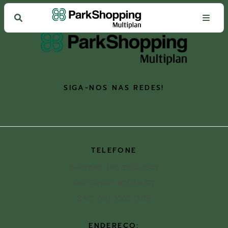
SIGA-NOS NAS REDES!
TELEFONE
Telefone: (61) 3362-1301
Call Center: 4003-4137
SAC: (61) 3362-1309
ENDEREÇO: