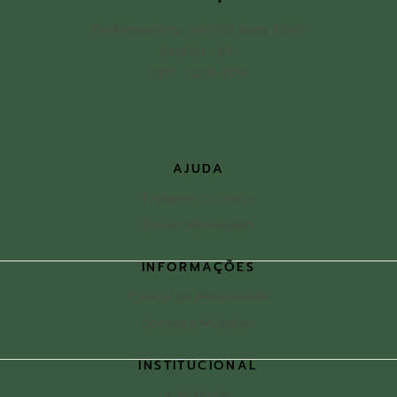
ParkShopping, SAI/SO Área 6580
Brasília - DF
CEP: 71219-900
SAIBA COMO CHEGAR
AJUDA
Trabalhe Conosco
Enviar Mensagem
INFORMAÇÕES
Central de Privacidade
Conheça Multiplan
INSTITUCIONAL
A Multiplan