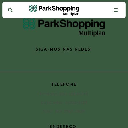
SIGA-NOS NAS REDES!
TELEFONE
Telefone: (61) 3362-1301
Call Center: 4003-4137
SAC: (61) 3362-1309
ENDEREÇO: