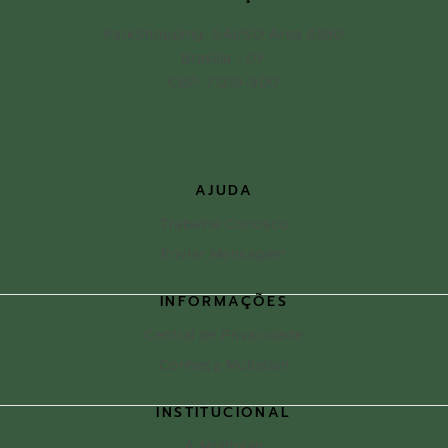
ParkShopping, SAI/SO Área 6580
Brasília - DF
CEP: 71219-900
SAIBA COMO CHEGAR
AJUDA
Trabalhe Conosco
Enviar Mensagem
INFORMAÇÕES
Central de Privacidade
Conheça Multiplan
INSTITUCIONAL
A Multiplan