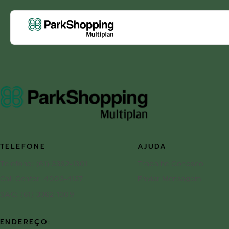
TELEFONE
AJUDA
Telefone: (61) 3362-1301
Trabalhe Conosco
Call Center: 4003-4137
Enviar Mensagem
SAC: (61) 3362-1309
ENDEREÇO: