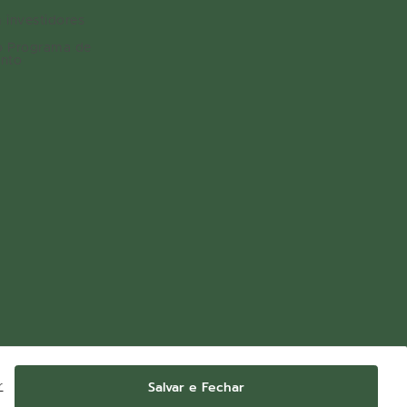
 investidores
o Programa de
nto
Salvar e Fechar
r