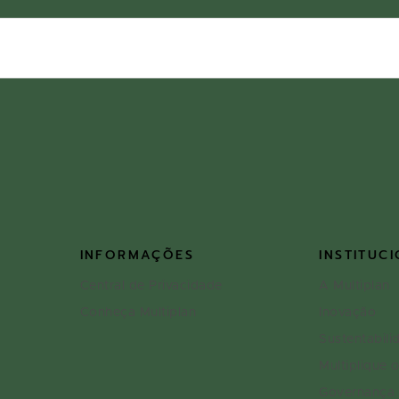
INFORMAÇÕES
INSTITUC
Central de Privacidade
A Multiplan
Conheça Multiplan
Inovação
Sustentabili
Multiplique 
Governança