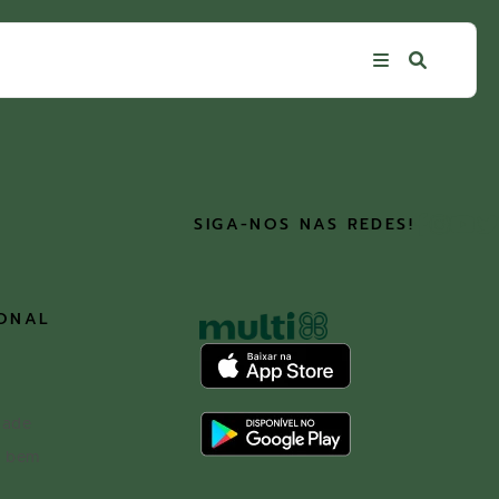
SIGA-NOS NAS REDES!
IONAL
dade
o bem