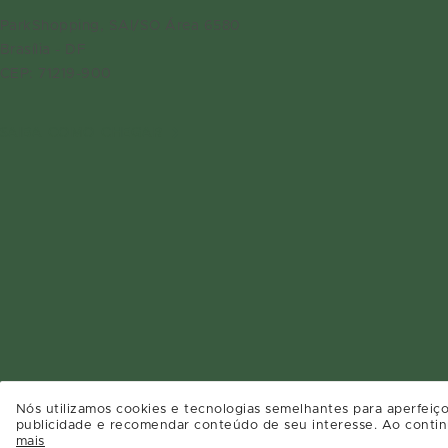
ParkShopping, SAI/SO Área 6580
Brasília - DF
CEP: 71219-900
SAIBA COMO CHEGAR
Nós utilizamos cookies e tecnologias semelhantes para aperfeiço
publicidade e recomendar conteúdo de seu interesse. Ao contin
mais