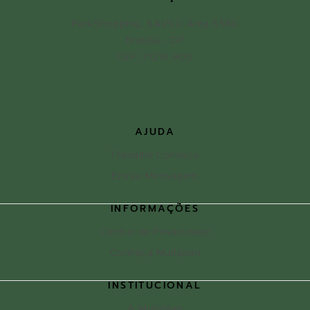
ParkShopping, SAI/SO Área 6580
Brasília - DF
CEP: 71219-900
SAIBA COMO CHEGAR
AJUDA
Trabalhe Conosco
Enviar Mensagem
INFORMAÇÕES
Central de Privacidade
Conheça Multiplan
INSTITUCIONAL
A Multiplan