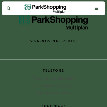
SIGA-NOS NAS REDES!
TELEFONE
Telefone: (61) 3362-1301
Call Center: 4003-4137
SAC: (61) 3362-1309
ENDEREÇO: