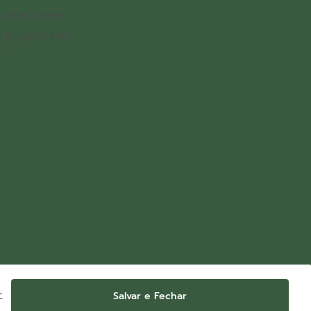
 investidores
o Programa de
nto
Salvar e Fechar
r