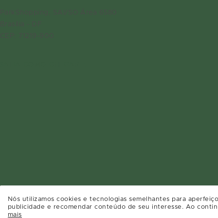
ParkShopping, SAI/SO Área 6580
Brasília - DF
CEP: 71219-900
SAIBA COMO CHEGAR
Nós utilizamos cookies e tecnologias semelhantes para aperfeiço
publicidade e recomendar conteúdo de seu interesse. Ao contin
mais