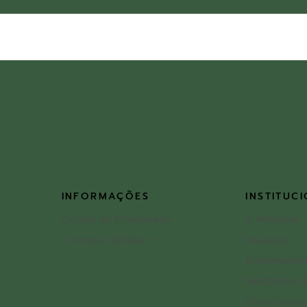
INFORMAÇÕES
INSTITUC
Central de Privacidade
A Multiplan
Conheça Multiplan
Inovação
Sustentabili
Multiplique 
Governança