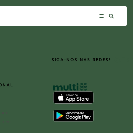
SIGA-NOS NAS REDES!
IONAL
dade
o bem