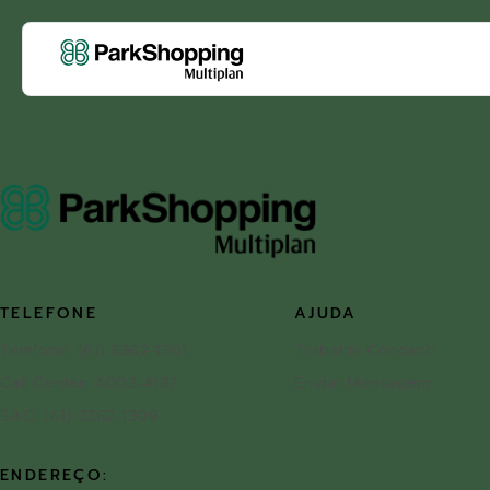
TELEFONE
AJUDA
Telefone: (61) 3362-1301
Trabalhe Conosco
Call Center: 4003-4137
Enviar Mensagem
SAC: (61) 3362-1309
ENDEREÇO: