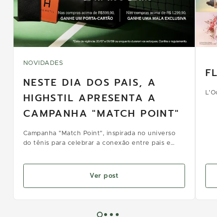
NOVIDADES
F
NESTE DIA DOS PAIS, A
L'O
HIGHSTIL APRESENTA A
CAMPANHA "MATCH POINT"
Campanha "Match Point", inspirada no universo
do tênis para celebrar a conexão entre pais e
filhos.
Ver post