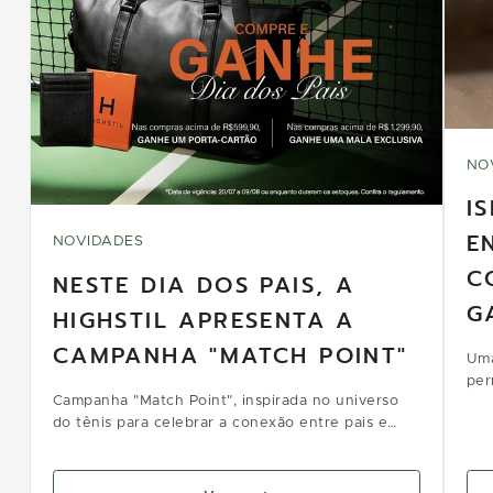
NO
I
E
NOVIDADES
C
NESTE DIA DOS PAIS, A
G
HIGHSTIL APRESENTA A
CAMPANHA "MATCH POINT"
Uma
per
Campanha "Match Point", inspirada no universo
e c
do tênis para celebrar a conexão entre pais e
filhos.