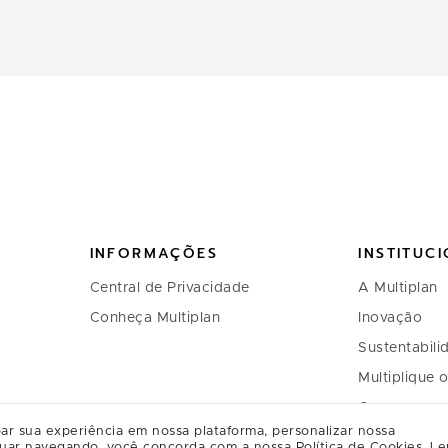
INFORMAÇÕES
INSTITUC
Central de Privacidade
A Multiplan
Conheça Multiplan
Inovação
Sustentabili
Multiplique 
Governança
ar sua experiência em nossa plataforma, personalizar nossa
Relação com
uar navegando, você concorda com a nossa Política de Cookies.
Le