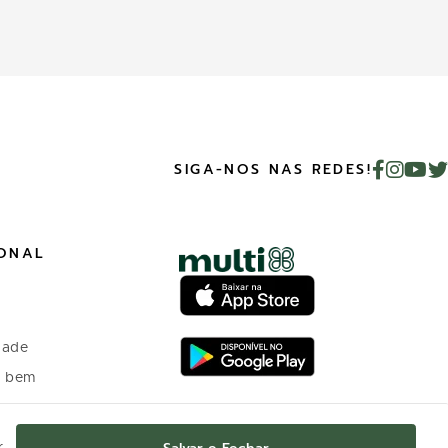
SIGA-NOS NAS REDES!
IONAL
dade
o bem
 investidores
r