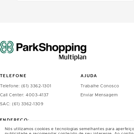
TELEFONE
AJUDA
Telefone: (61) 3362-1301
Trabalhe Conosco
Call Center: 4003-4137
Enviar Mensagem
SAC: (61) 3362-1309
ENDEREÇO:
Nós utilizamos cookies e tecnologias semelhantes para aperfeiço
ParkShopping, SAI/SO Área 6580
publicidade e recomendar conteúdo de seu interesse. Ao contin