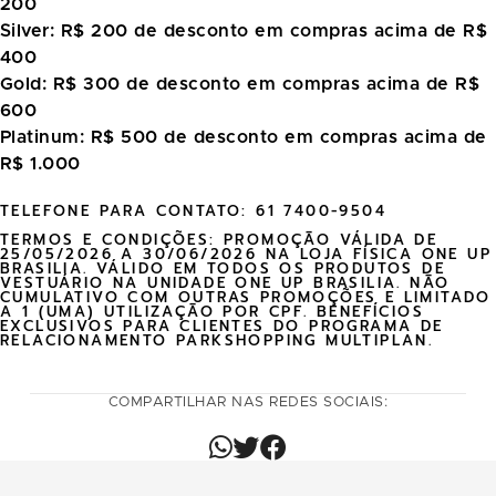
200
Silver: R$ 200 de desconto em compras acima de R$
400
Gold: R$ 300 de desconto em compras acima de R$
600
Platinum: R$ 500 de desconto em compras acima de
R$ 1.000
TELEFONE PARA CONTATO: 61 7400-9504
TERMOS E CONDIÇÕES: PROMOÇÃO VÁLIDA DE
25/05/2026 A 30/06/2026 NA LOJA FÍSICA ONE UP
BRASILIA. VÁLIDO EM TODOS OS PRODUTOS DE
VESTUÁRIO NA UNIDADE ONE UP BRASILIA. NÃO
CUMULATIVO COM OUTRAS PROMOÇÕES E LIMITADO
A 1 (UMA) UTILIZAÇÃO POR CPF. BENEFÍCIOS
EXCLUSIVOS PARA CLIENTES DO PROGRAMA DE
RELACIONAMENTO PARKSHOPPING MULTIPLAN.
COMPARTILHAR NAS REDES SOCIAIS: