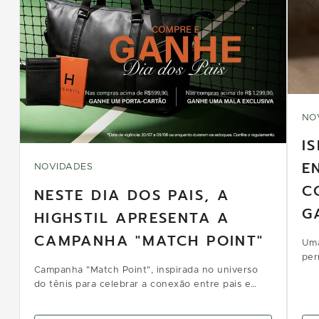
NO
I
E
NOVIDADES
C
NESTE DIA DOS PAIS, A
G
HIGHSTIL APRESENTA A
CAMPANHA "MATCH POINT"
Uma
per
Campanha "Match Point", inspirada no universo
e c
do tênis para celebrar a conexão entre pais e
filhos.