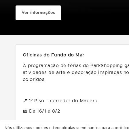
Ver informações
Oficinas do Fundo do Mar
A programação de férias do ParkShopping gan
atividades de arte e decoração inspiradas n
coloridos.
📍 1º Piso – corredor do Madero
📅 De 16/1 a 8/2
🎟️ Participação gratuita, mediante resgate d
Nós utilizamos cookies e tecnologias semelhantes para aperfeiço