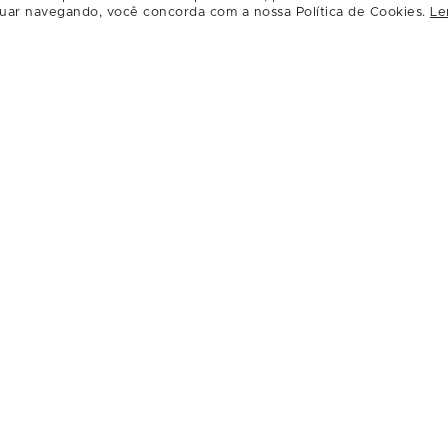
uar navegando, você concorda com a nossa Política de Cookies.
Le
cal da atividade. O atendimento será realizado por or
 da criança pode ocorrer com ou sem o acompanhamento
 será necessário resgatar ingresso para si, apenas par
mento. O espaço está sujeito à lotação. Caso os pais 
período em que a criança estiver na atividade.