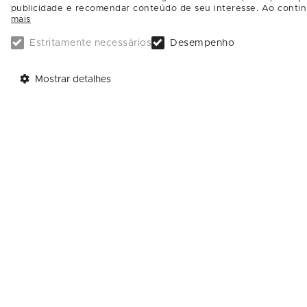
publicidade e recomendar conteúdo de seu interesse. Ao contin
mais
Termos e condições:
Estritamente necessários
Desempenho
Após o resgate do ingresso, dirija-se ao lo
crianças, entre 3 e 14 anos. A participação
Mostrar detalhes
anos. Caso o responsável opte por entrar, não
crianças com TEA terão prioridade no atendi
deverão permanecer no local durante todo o 
Classificação: Livre