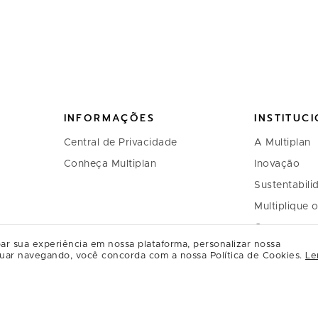
INFORMAÇÕES
INSTITUC
Central de Privacidade
A Multiplan
Conheça Multiplan
Inovação
Sustentabili
Multiplique 
Governança
ar sua experiência em nossa plataforma, personalizar nossa
Relação com
uar navegando, você concorda com a nossa Política de Cookies.
Le
Regulament
Relacioname