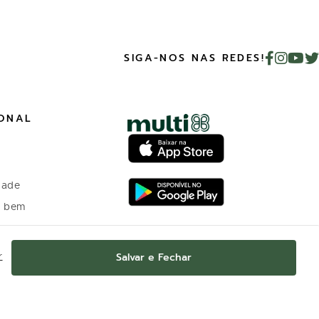
SIGA-NOS NAS REDES!
IONAL
dade
o bem
 investidores
Salvar e Fechar
r
o Programa de
nto