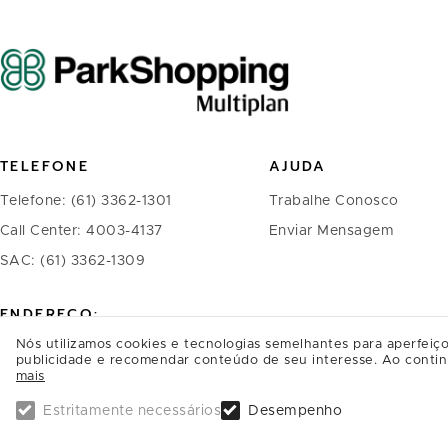
TELEFONE
AJUDA
Telefone: (61) 3362-1301
Trabalhe Conosco
Call Center: 4003-4137
Enviar Mensagem
SAC: (61) 3362-1309
ENDEREÇO:
Nós utilizamos cookies e tecnologias semelhantes para aperfeiço
ParkShopping, SAI/SO Área 6580
publicidade e recomendar conteúdo de seu interesse. Ao contin
mais
Brasília - DF
CEP: 71219-900
Estritamente necessários
Desempenho