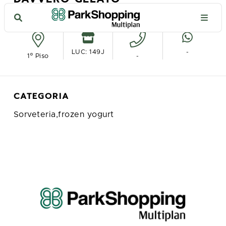
Ver no mapa
LUC: 149J
-
1º Piso
-
CATEGORIA
Sorveteria,frozen yogurt