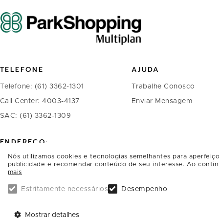
TELEFONE
AJUDA
Telefone: (61) 3362-1301
Trabalhe Conosco
Call Center: 4003-4137
Enviar Mensagem
SAC: (61) 3362-1309
ENDEREÇO:
Nós utilizamos cookies e tecnologias semelhantes para aperfeiço
ParkShopping, SAI/SO Área 6580
publicidade e recomendar conteúdo de seu interesse. Ao contin
mais
Brasília - DF
CEP: 71219-900
Estritamente necessários
Desempenho
SAIBA COMO CHEGAR
Mostrar detalhes