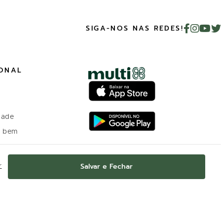
SIGA-NOS NAS REDES!
IONAL
dade
o bem
 investidores
Salvar e Fechar
r
o Programa de
nto