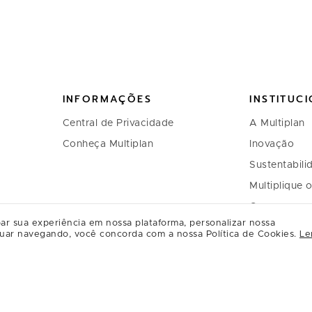
INFORMAÇÕES
INSTITUC
Central de Privacidade
A Multiplan
Conheça Multiplan
Inovação
Sustentabili
Multiplique 
Governança
ar sua experiência em nossa plataforma, personalizar nossa
Relação com
uar navegando, você concorda com a nossa Política de Cookies.
Le
Regulament
Relacioname