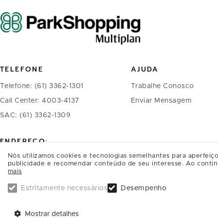
TELEFONE
AJUDA
Telefone: (61) 3362-1301
Trabalhe Conosco
Call Center: 4003-4137
Enviar Mensagem
SAC: (61) 3362-1309
ENDEREÇO:
Nós utilizamos cookies e tecnologias semelhantes para aperfeiço
ParkShopping, SAI/SO Área 6580
publicidade e recomendar conteúdo de seu interesse. Ao contin
mais
Brasília - DF
CEP: 71219-900
Estritamente necessários
Desempenho
SAIBA COMO CHEGAR
Mostrar detalhes