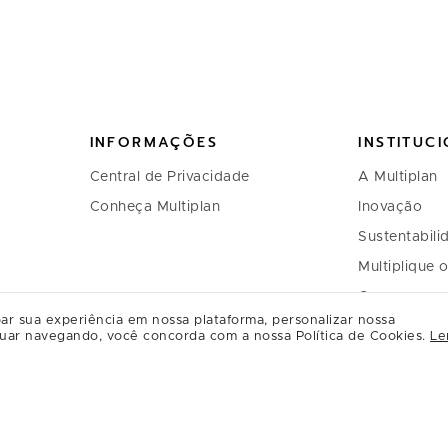
INFORMAÇÕES
INSTITUC
Central de Privacidade
A Multiplan
Conheça Multiplan
Inovação
Sustentabili
Multiplique 
Governança
ar sua experiência em nossa plataforma, personalizar nossa
Relação com
uar navegando, você concorda com a nossa Política de Cookies.
Le
Regulament
Relacioname