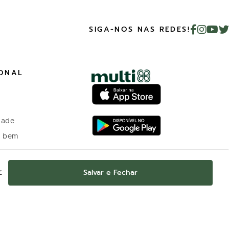
SIGA-NOS NAS REDES!
IONAL
dade
o bem
 investidores
Salvar e Fechar
r
o Programa de
nto