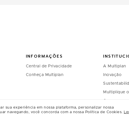
INFORMAÇÕES
INSTITUC
Central de Privacidade
A Multiplan
Conheça Multiplan
Inovação
Sustentabili
Multiplique 
Governança
ar sua experiência em nossa plataforma, personalizar nossa
Relação com
uar navegando, você concorda com a nossa Política de Cookies.
Le
Regulament
Relacioname