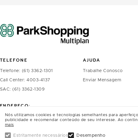
TELEFONE
AJUDA
Telefone: (61) 3362-1301
Trabalhe Conosco
Call Center: 4003-4137
Enviar Mensagem
SAC: (61) 3362-1309
ENDEREÇO:
Nós utilizamos cookies e tecnologias semelhantes para aperfeiço
ParkShopping, SAI/SO Área 6580
publicidade e recomendar conteúdo de seu interesse. Ao contin
mais
Brasília - DF
CEP: 71219-900
Estritamente necessários
Desempenho