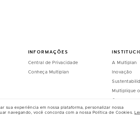
INFORMAÇÕES
INSTITUC
Central de Privacidade
A Multiplan
Conheça Multiplan
Inovação
Sustentabili
Multiplique 
Governança
ar sua experiência em nossa plataforma, personalizar nossa
Relação com
uar navegando, você concorda com a nossa Política de Cookies.
Le
Regulament
Relacioname