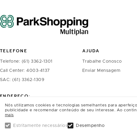
TELEFONE
AJUDA
Telefone: (61) 3362-1301
Trabalhe Conosco
Call Center: 4003-4137
Enviar Mensagem
SAC: (61) 3362-1309
ENDEREÇO:
Nós utilizamos cookies e tecnologias semelhantes para aperfeiço
ParkShopping, SAI/SO Área 6580
publicidade e recomendar conteúdo de seu interesse. Ao contin
mais
Brasília - DF
CEP: 71219-900
Estritamente necessários
Desempenho