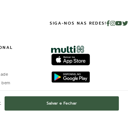
SIGA-NOS NAS REDES!
IONAL
dade
o bem
 investidores
Salvar e Fechar
r
o Programa de
nto