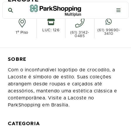
Ver no mapa
LUC: 126
(61) 99690-
1º Piso
(61) 3142-
3410
0485
SOBRE
Com o inconfundível logotipo de crocodilo, a
Lacoste é símbolo de estilo. Suas coleções
abrangem desde roupas e calçados até
acessórios, mantendo uma estética clássica e
contemporânea. Visite a Lacoste no
ParkShopping em Brasília.
CATEGORIA